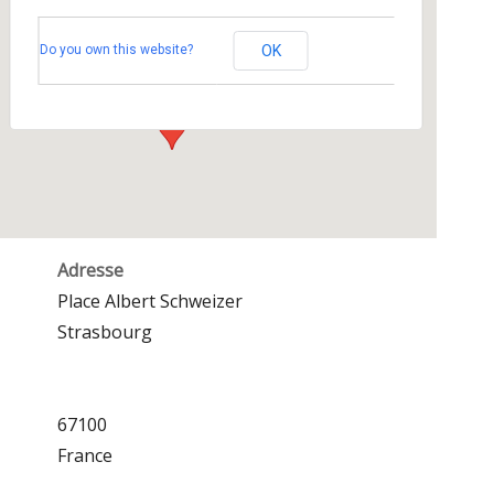
Centre Culturel Marcel Marceau
Do you own this website?
OK
Place Albert Schweizer - Strasbourg
Événements
Adresse
Place Albert Schweizer
Strasbourg
67100
France