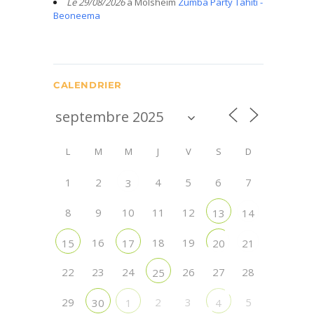
Le 29/08/2026
à Molsheim
Zumba Party Tahiti -
Beoneema
CALENDRIER
L
M
M
J
V
S
D
1
2
4
5
6
7
3
8
9
10
11
12
13
14
16
18
19
15
17
20
21
22
23
24
26
27
28
25
29
2
3
5
30
1
4