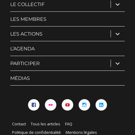
ouvrir
LE COLLECTIF
le
sous-
menu
LES MEMBRES
ouvrir
LES ACTIONS
le
sous-
menu
L’AGENDA
ouvrir
PARTICIPER
le
sous-
menu
MÉDIAS
Facebook
Flickr
YouTube
Instagram
Linkedin
Contact
Tous les articles
FAQ
Politique de confidentialité
Mentions légales