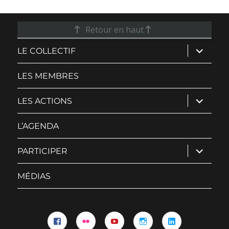
Retour en haut
ouvrir
LE COLLECTIF
le
sous-
menu
LES MEMBRES
ouvrir
LES ACTIONS
le
sous-
menu
L’AGENDA
ouvrir
PARTICIPER
le
sous-
menu
MÉDIAS