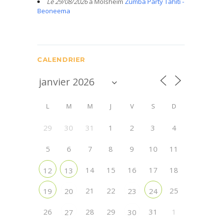
Le 29/08/2026
à Molsheim
Zumba Party Tahiti -
Beoneema
CALENDRIER
L
M
M
J
V
S
D
29
30
31
1
2
3
4
5
6
7
8
9
10
11
14
15
16
17
18
12
13
21
22
25
19
20
23
24
26
28
29
31
1
27
30