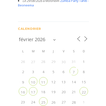
Le 29/08/2026
à Molsheim
Zumba Party Tahiti -
Beoneema
CALENDRIER
L
M
M
J
V
S
D
26
28
29
31
1
27
30
2
3
4
5
6
8
7
12
13
14
15
9
10
11
18
19
20
21
16
17
22
23
24
27
1
25
26
28