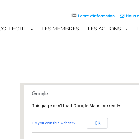
Lettre d’information
Nous c
COLLECTIF
LES MEMBRES
LES ACTIONS
This page can't load Google Maps correctly.
Place Kléber
OK
Do you own this website?
Place Kléber - Strasbourg
Événements