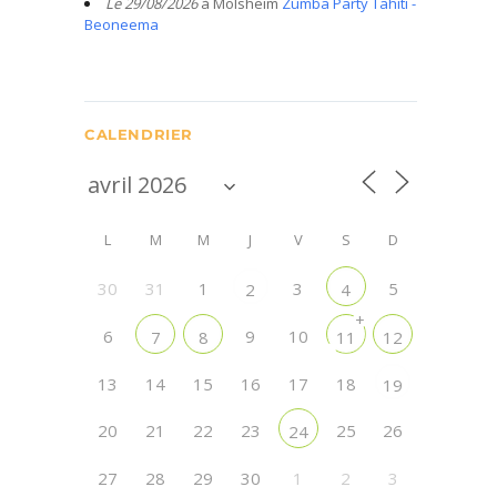
Le 29/08/2026
à Molsheim
Zumba Party Tahiti -
Beoneema
CALENDRIER
L
M
M
J
V
S
D
30
31
1
3
5
2
4
+
6
9
10
7
8
11
12
13
14
15
16
17
18
19
20
21
22
23
25
26
24
27
28
29
30
1
2
3