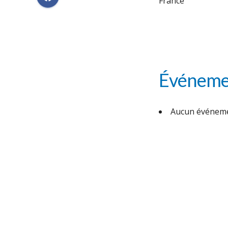
France
Événemen
Aucun événeme