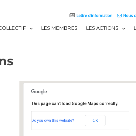
Lettre d’information
Nous c
COLLECTIF
LES MEMBRES
LES ACTIONS
ons
This page can't load Google Maps correctly.
Salle multifonctions
OK
Do you own this website?
de Marmoutier - Marmoutier
Événements