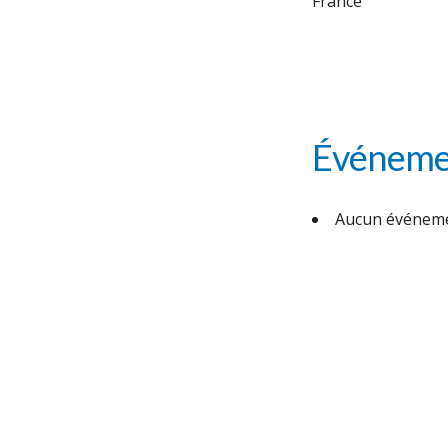
France
Événemen
Aucun événeme