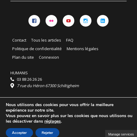
Facebook
Flickr
YouTube
Instagram
Linkedin
Contact
Tous les articles
FAQ
Politique de confidentialité
Mentions légales
Plan du site
Connexion
HUMANIS
03 88 26 26 26
7 rue du Héron 67300 Schiltigheim
Horaires :
Nous utilisons des cookies pour vous offrir la meilleure
HUMANIS : du lundi au vendredi 9h - 18h
expérience sur notre site.
Ordidocaz : du lundi au vendredi 8h - 19h
Vous pouvez en savoir plus sur les cookies que nous utilisons ou
© 2025 HUMANIS, tous droits réservés.
les désactiver dans
réglages
.
Licence Creative Commons Attribution 4.0
International
Accepter
Rejeter
Manage services