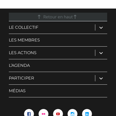
Retour en haut
ouvrir
LE COLLECTIF
le
sous-
menu
LES MEMBRES
ouvrir
LES ACTIONS
le
sous-
menu
L’AGENDA
ouvrir
PARTICIPER
le
sous-
menu
MÉDIAS