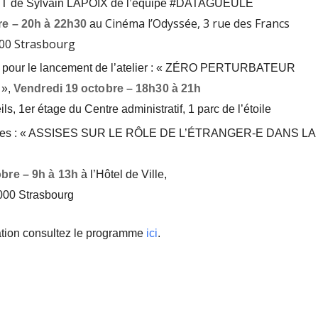
T de Sylvain LAPOIX de l’équipe
#DATAGUEULE
Cinéma l’Odyssée, 3 rue des Francs
re – 20h à 22h30
au
00 Strasbourg
pour le lancement de l’atelier :
« ZÉRO PERTURBATEUR
»,
Vendredi 19 octobre
– 18h30 à 21h
ils,
1er étage du Centre administratif,
1 parc de l’étoile
des : « ASSISES SUR LE RÔLE
DE L’ÉTRANGER-E DANS LA
bre – 9h à 13h
à l’Hôtel de Ville,
000 Strasbourg
ation consultez le programme
ici
.