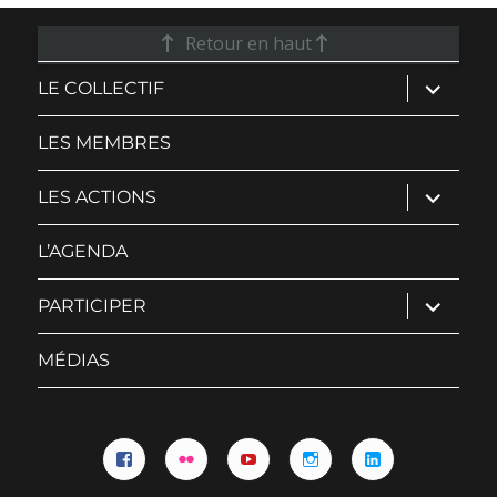
Retour en haut
ouvrir
LE COLLECTIF
le
sous-
menu
LES MEMBRES
ouvrir
LES ACTIONS
le
sous-
menu
L’AGENDA
ouvrir
PARTICIPER
le
sous-
menu
MÉDIAS
Facebook
Flickr
YouTube
Instagram
Linkedin