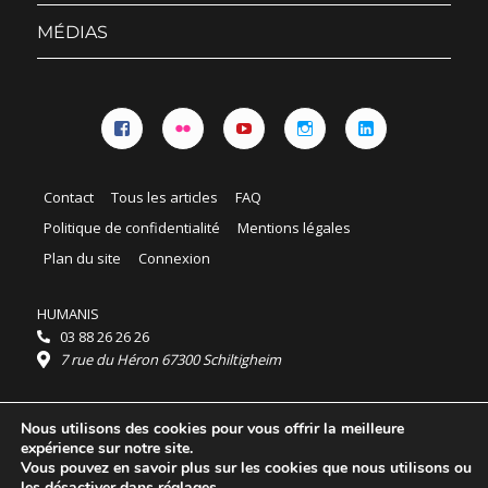
sous-
menu
MÉDIAS
Facebook
Flickr
YouTube
Instagram
Linkedin
Contact
Tous les articles
FAQ
Politique de confidentialité
Mentions légales
Plan du site
Connexion
HUMANIS
03 88 26 26 26
7 rue du Héron 67300 Schiltigheim
Horaires :
Nous utilisons des cookies pour vous offrir la meilleure
HUMANIS : du lundi au vendredi 9h - 18h
expérience sur notre site.
Ordidocaz : du lundi au vendredi 8h - 19h
Vous pouvez en savoir plus sur les cookies que nous utilisons ou
© 2025 HUMANIS, tous droits réservés.
les désactiver dans
réglages
.