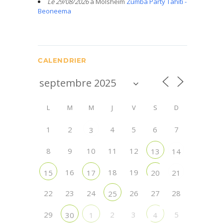
Le 29/08/2026
à Molsheim
Zumba Party Tahiti -
Beoneema
CALENDRIER
L
M
M
J
V
S
D
1
2
4
5
6
7
3
8
9
10
11
12
13
14
16
18
19
15
17
20
21
22
23
24
26
27
28
25
29
2
3
5
30
1
4