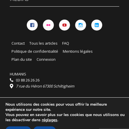
Facebook
Flickr
YouTube
Instagram
Linkedin
Contact
Tous les articles
FAQ
Politique de confidentialité
Mentions légales
Plan du site
Connexion
HUMANIS
03 88 26 26 26
7 rue du Héron 67300 Schiltigheim
Horaires :
Nous utilisons des cookies pour vous offrir la meilleure
HUMANIS : du lundi au vendredi 9h - 18h
expérience sur notre site.
Ordidocaz : du lundi au vendredi 8h - 19h
Vous pouvez en savoir plus sur les cookies que nous utilisons ou
© 2025 HUMANIS, tous droits réservés.
les désactiver dans
réglages
.
Licence Creative Commons Attribution 4.0
International