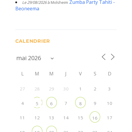
Zumba Party Tahiti -
Le 29/08/2026
à Molsheim
Beoneema
CALENDRIER
L
M
M
J
V
S
D
27
28
29
30
1
2
3
4
7
9
10
5
6
8
11
12
13
14
15
17
16