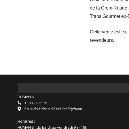
de la Croix-Rouge
Trans Gourmet ex-
Cette vente est exc
revendeurs.
HUMANIS
03 88 26 26 26
7 rue du Héron 67300 Schiltigheim
Horaires :
HUMANIS : du lundi au vendredi 9h - 18h