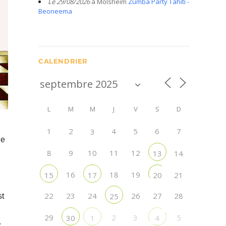
Le 29/08/2026
à Molsheim
Zumba Party Tahiti -
Beoneema
CALENDRIER
L
M
M
J
V
S
D
1
2
4
5
6
7
3
ne
8
9
10
11
12
13
14
16
18
19
15
17
20
21
22
23
24
26
27
28
25
st
29
2
3
5
30
1
4
x