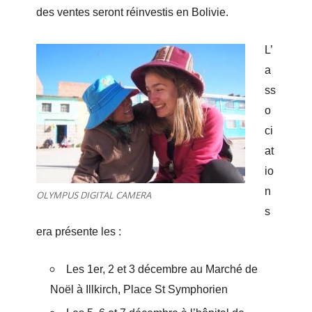
des ventes seront réinvestis en Bolivie.
L’
a
ss
o
ci
at
io
n
OLYMPUS DIGITAL CAMERA
s
era présente les :
Les 1er, 2 et 3 décembre au Marché de
Noël à Illkirch,
Place St Symphorien