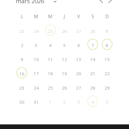
L
M
M
J
V
S
D
23
24
27
1
25
26
28
2
3
4
5
6
7
8
9
10
11
12
13
14
15
17
18
19
20
21
22
16
23
24
25
26
27
29
28
30
31
1
3
5
2
4