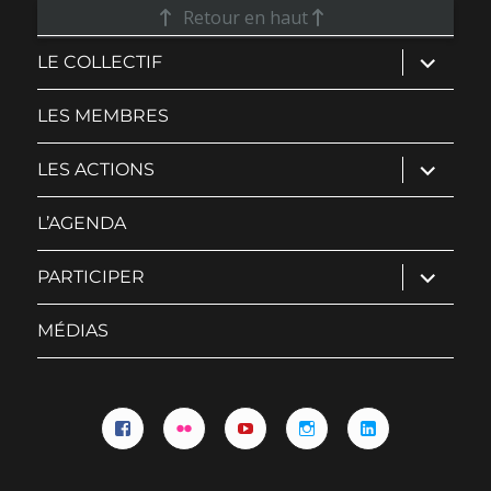
Retour en haut
ouvrir
LE COLLECTIF
le
sous-
menu
LES MEMBRES
ouvrir
LES ACTIONS
le
sous-
menu
L’AGENDA
ouvrir
PARTICIPER
le
sous-
menu
MÉDIAS
Facebook
Flickr
YouTube
Instagram
Linkedin