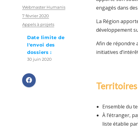
engagés dans des p
Auteur
Webmaster Humanis
Publié
7 février 2020
La Région apporte
le
Catégories
Appels à projets
développement sur 
Date limite de
Afin de répondre 
l'envoi des
initiatives d’intér
dossiers :
30 juin 2020
Territoires
Ensemble du ter
À l’étranger, p
liste établie p