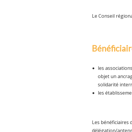
Le Conseil régiona
Bénéficiai
les associatio
objet un ancrage
solidarité inter
les établissem
Les bénéficiaires 
délégation/antenn