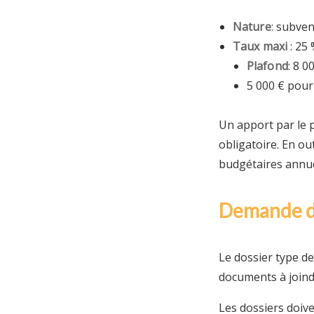
Nature
: subven
Taux maxi
: 25
Plafond
: 8 0
5 000 € pour
Un apport par le 
obligatoire. En ou
budgétaires annuel
Demande d’
Le dossier type de
documents à joind
Les dossiers doiv