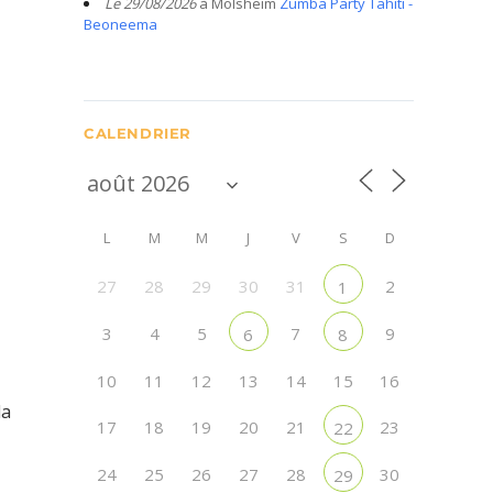
Le 29/08/2026
à Molsheim
Zumba Party Tahiti -
Beoneema
CALENDRIER
L
M
M
J
V
S
D
27
28
29
30
31
2
1
3
4
5
7
9
6
8
10
11
12
13
14
15
16
la
17
18
19
20
21
23
22
24
25
26
27
28
30
29