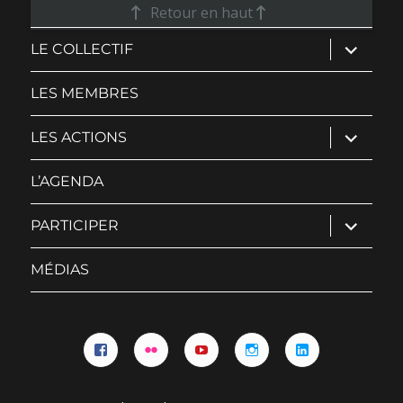
Retour en haut
ouvrir
LE COLLECTIF
le
sous-
menu
LES MEMBRES
ouvrir
LES ACTIONS
le
sous-
menu
L’AGENDA
ouvrir
PARTICIPER
le
sous-
menu
MÉDIAS
Facebook
Flickr
YouTube
Instagram
Linkedin