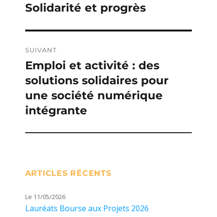
de
Solidarité et progrès
Publication
précédente :
l’article
SUIVANT
Emploi et activité : des
Publication
solutions solidaires pour
suivante :
une société numérique
intégrante
ARTICLES RÉCENTS
Le 11/05/2026
Lauréats Bourse aux Projets 2026