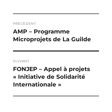
Navigation
PRÉCÉDENT
de
AMP – Programme
Publication
Microprojets de La Guilde
précédente :
l’article
SUIVANT
FONJEP – Appel à projets
Publication
« Initiative de Solidarité
suivante :
Internationale »