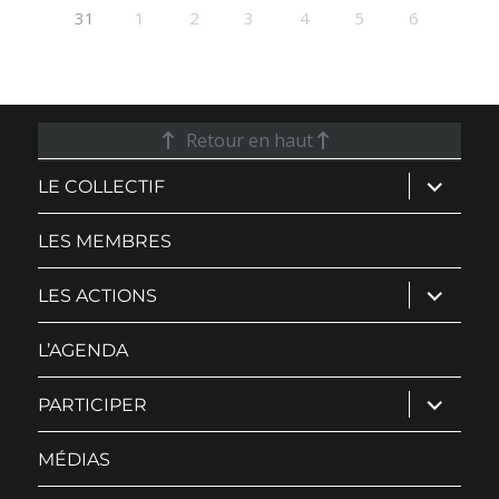
31
1
2
3
4
5
6
Retour en haut
ouvrir
LE COLLECTIF
le
sous-
menu
LES MEMBRES
ouvrir
LES ACTIONS
le
sous-
menu
L’AGENDA
ouvrir
PARTICIPER
le
sous-
menu
MÉDIAS