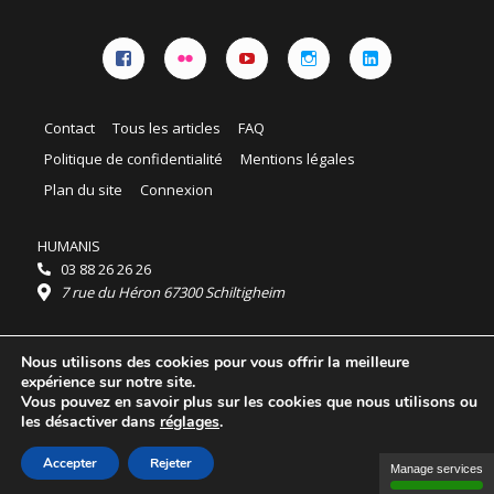
Facebook
Flickr
YouTube
Instagram
Linkedin
Contact
Tous les articles
FAQ
Politique de confidentialité
Mentions légales
Plan du site
Connexion
HUMANIS
03 88 26 26 26
7 rue du Héron 67300 Schiltigheim
Horaires :
Nous utilisons des cookies pour vous offrir la meilleure
HUMANIS : du lundi au vendredi 9h - 18h
expérience sur notre site.
Ordidocaz : du lundi au vendredi 8h - 19h
Vous pouvez en savoir plus sur les cookies que nous utilisons ou
© 2025 HUMANIS, tous droits réservés.
les désactiver dans
réglages
.
Licence Creative Commons Attribution 4.0
International
Accepter
Rejeter
Manage services