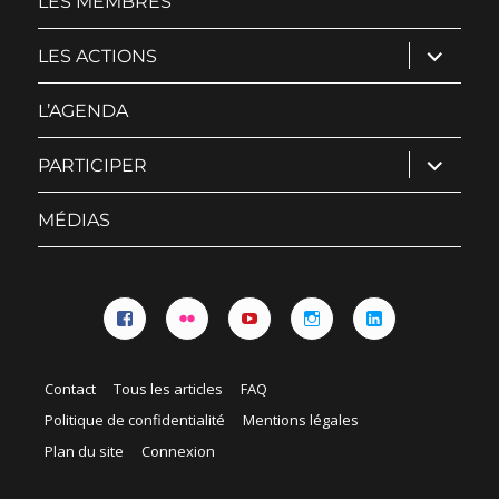
LES MEMBRES
ouvrir
LES ACTIONS
le
sous-
menu
L’AGENDA
ouvrir
PARTICIPER
le
sous-
menu
MÉDIAS
Facebook
Flickr
YouTube
Instagram
Linkedin
Contact
Tous les articles
FAQ
Politique de confidentialité
Mentions légales
Plan du site
Connexion