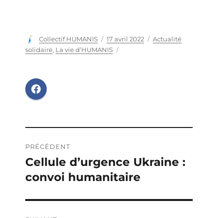
Auteur
Collectif HUMANIS
Publié
17 avril 2022
Catégories
Actualité
le
solidaire
,
La vie d’HUMANIS
Navigation
PRÉCÉDENT
de
Cellule d’urgence Ukraine :
Publication
convoi humanitaire
précédente :
l’article