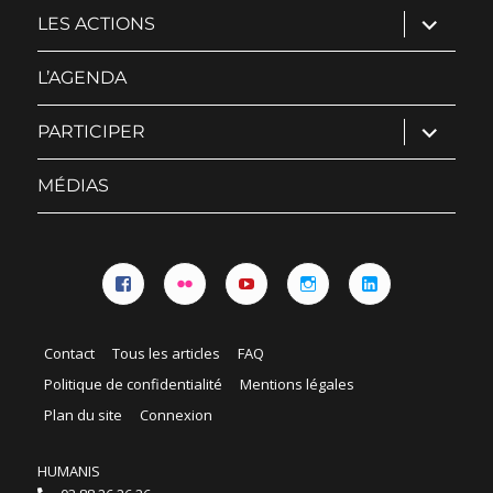
ouvrir
LES ACTIONS
le
sous-
menu
L’AGENDA
ouvrir
PARTICIPER
le
sous-
menu
MÉDIAS
Facebook
Flickr
YouTube
Instagram
Linkedin
Contact
Tous les articles
FAQ
Politique de confidentialité
Mentions légales
Plan du site
Connexion
HUMANIS