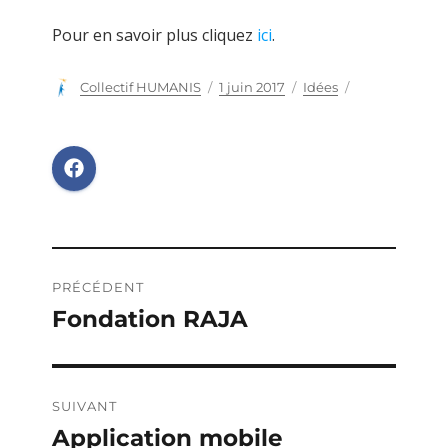
Pour en savoir plus cliquez
ici
.
Auteur
Collectif HUMANIS
Publié
1 juin 2017
Catégories
Idées
le
Navigation
PRÉCÉDENT
de
Fondation RAJA
Publication
précédente :
l’article
SUIVANT
Application mobile
Publication