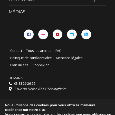
le
sous-
menu
MÉDIAS
Facebook
Flickr
YouTube
Instagram
Linkedin
Contact
Tous les articles
FAQ
Politique de confidentialité
Mentions légales
Plan du site
Connexion
HUMANIS
03 88 26 26 26
7 rue du Héron 67300 Schiltigheim
Horaires :
Nous utilisons des cookies pour vous offrir la meilleure
HUMANIS : du lundi au vendredi 9h - 18h
expérience sur notre site.
Ordidocaz : du lundi au vendredi 8h - 19h
Vous pouvez en savoir plus sur les cookies que nous utilisons ou