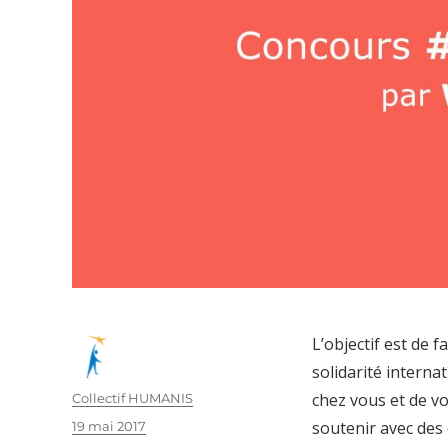
L’objectif est de 
solidarité interna
chez vous et de vos
Auteur
Collectif HUMANIS
soutenir avec des
Publié
19 mai 2017
le