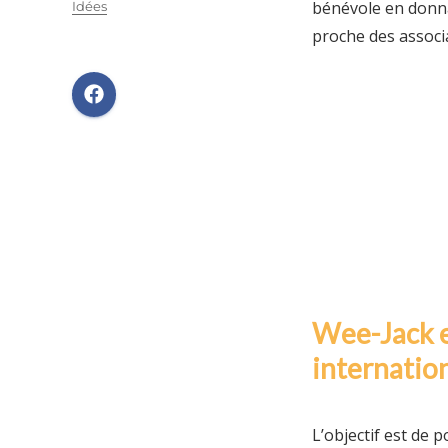
bénévole en donna
Catégories
Idées
proche des associa
Wee-Jack es
internatio
L’objectif est de 