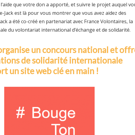
l’aide que votre don a apporté, et suivre le projet auquel vo
ee-Jack est là pour vous montrer que vous avez aidez des
ck a été co-créé en partenariat avec France Volontaires, la
le du volontariat international d’échange et de solidarité.
rganise un concours national et offr
tions de solidarité internationale
ort un site web clé en main !