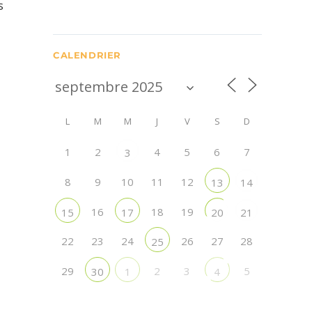
s
CALENDRIER
L
M
M
J
V
S
D
1
2
4
5
6
7
3
8
9
10
11
12
13
14
16
18
19
15
17
20
21
22
23
24
26
27
28
25
29
2
3
5
30
1
4
,