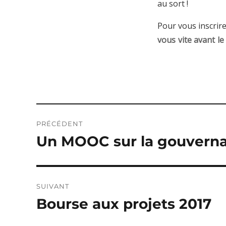
au sort !
Pour vous inscrir
vous vite avant le
Navigation
PRÉCÉDENT
de
Un MOOC sur la gouvern
Publication
précédente :
l’article
SUIVANT
Bourse aux projets 2017
Publication
suivante :