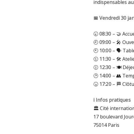
indispensables au
📅 Vendredi 30 ja
🕣
08:30
– 🤝 Accue
🕘
09:00
– 🎤 Ouve
🕙
10:00
– 🗣️ Tabl
🕦
11:30
– 🛠️ Ateli
🕧
12:30
– 🍽️ Déj
🕑
14:00
– 👥 Temps
🕠
17:20
– 🏁 Clôtu
ℹ️ Infos pratiques
🏛️ Cité internatio
17 boulevard Jou
75014 Paris