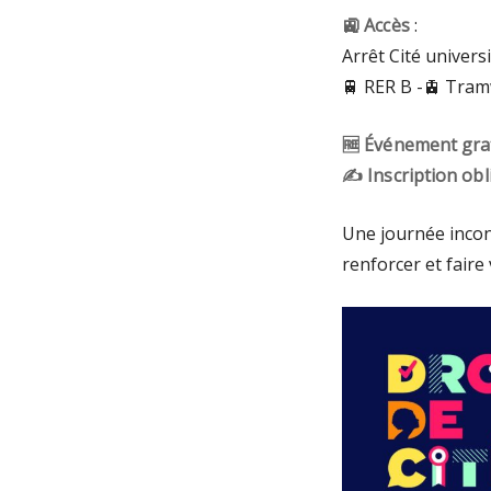
🚉 Accès
:
Arrêt Cité universi
🚆 RER B -🚊 Tra
🆓 Événement gra
✍️ Inscription obl
Une journée incon
renforcer et faire 