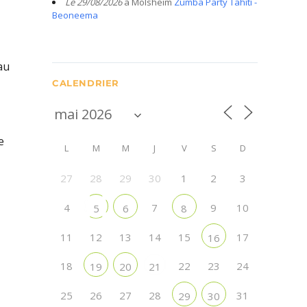
Le 29/08/2026
à Molsheim
Zumba Party Tahiti -
Beoneema
au
CALENDRIER
e
L
M
M
J
V
S
D
27
28
29
30
1
2
3
4
7
9
10
5
6
8
11
12
13
14
15
17
16
18
22
23
24
19
20
21
25
26
27
28
31
29
30