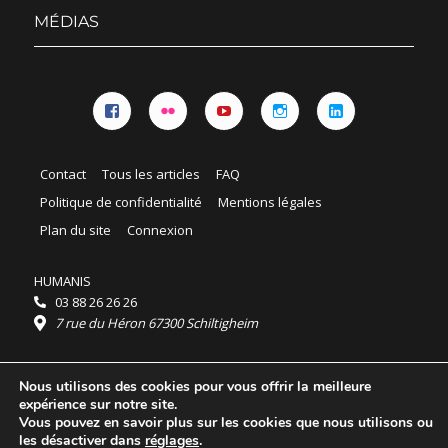
menu
MÉDIAS
Facebook
Flickr
YouTube
Instagram
Linkedin
Contact
Tous les articles
FAQ
Politique de confidentialité
Mentions légales
Plan du site
Connexion
HUMANIS
03 88 26 26 26
7 rue du Héron 67300 Schiltigheim
Horaires :
Nous utilisons des cookies pour vous offrir la meilleure
HUMANIS : du lundi au vendredi 9h - 18h
expérience sur notre site.
Ordidocaz : du lundi au vendredi 8h - 19h
Vous pouvez en savoir plus sur les cookies que nous utilisons ou
© 2025 HUMANIS, tous droits réservés.
les désactiver dans
réglages
.