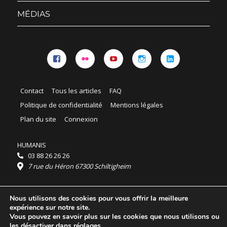
sous-
menu
MÉDIAS
Facebook
Flickr
YouTube
Instagram
Linkedin
Contact
Tous les articles
FAQ
Politique de confidentialité
Mentions légales
Plan du site
Connexion
HUMANIS
03 88 26 26 26
7 rue du Héron 67300 Schiltigheim
Horaires :
Nous utilisons des cookies pour vous offrir la meilleure
HUMANIS : du lundi au vendredi 9h - 18h
expérience sur notre site.
Ordidocaz : du lundi au vendredi 8h - 19h
Vous pouvez en savoir plus sur les cookies que nous utilisons ou
© 2025 HUMANIS, tous droits réservés.
les désactiver dans
réglages
.