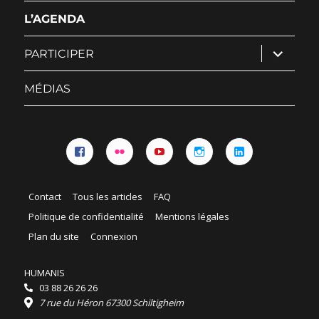
sous-
menu
L’AGENDA
ouvrir
PARTICIPER
le
sous-
menu
MÉDIAS
Facebook
Flickr
YouTube
Instagram
Linkedin
Contact
Tous les articles
FAQ
Politique de confidentialité
Mentions légales
Plan du site
Connexion
HUMANIS
03 88 26 26 26
7 rue du Héron 67300 Schiltigheim