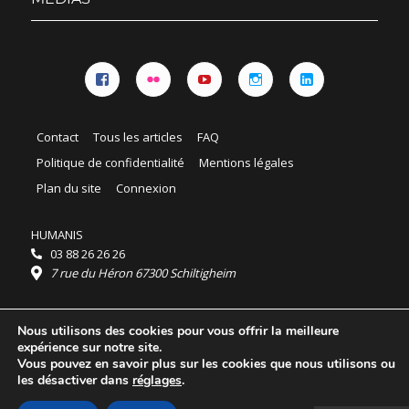
Facebook
Flickr
YouTube
Instagram
Linkedin
Contact
Tous les articles
FAQ
Politique de confidentialité
Mentions légales
Plan du site
Connexion
HUMANIS
03 88 26 26 26
7 rue du Héron 67300 Schiltigheim
Horaires :
Nous utilisons des cookies pour vous offrir la meilleure
HUMANIS : du lundi au vendredi 9h - 18h
expérience sur notre site.
Ordidocaz : du lundi au vendredi 8h - 19h
Vous pouvez en savoir plus sur les cookies que nous utilisons ou
© 2025 HUMANIS, tous droits réservés.
les désactiver dans
réglages
.
Licence Creative Commons Attribution 4.0
International