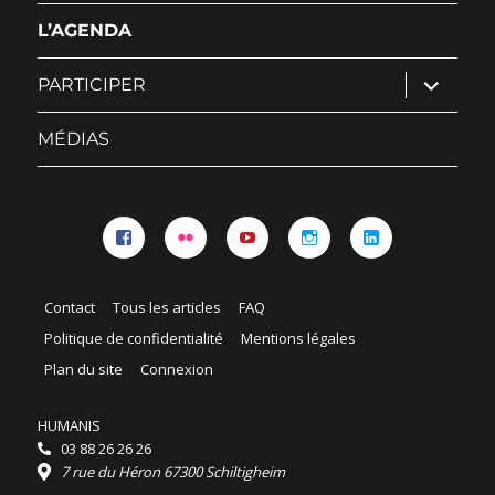
sous-
menu
L’AGENDA
ouvrir
PARTICIPER
le
sous-
menu
MÉDIAS
Facebook
Flickr
YouTube
Instagram
Linkedin
Contact
Tous les articles
FAQ
Politique de confidentialité
Mentions légales
Plan du site
Connexion
HUMANIS
03 88 26 26 26
7 rue du Héron 67300 Schiltigheim