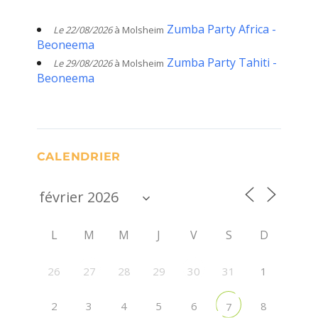
Zumba Party Africa -
Le 22/08/2026
à Molsheim
Beoneema
Zumba Party Tahiti -
Le 29/08/2026
à Molsheim
Beoneema
CALENDRIER
L
M
M
J
V
S
D
26
28
29
31
1
27
30
2
3
4
5
6
8
7