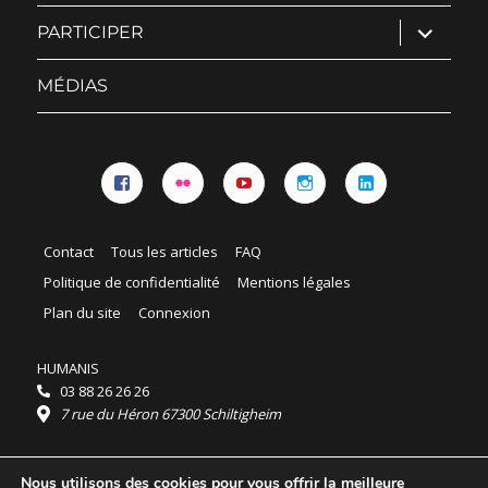
ouvrir
PARTICIPER
le
sous-
menu
MÉDIAS
Facebook
Flickr
YouTube
Instagram
Linkedin
Contact
Tous les articles
FAQ
Politique de confidentialité
Mentions légales
Plan du site
Connexion
HUMANIS
03 88 26 26 26
7 rue du Héron 67300 Schiltigheim
Horaires :
Nous utilisons des cookies pour vous offrir la meilleure
HUMANIS : du lundi au vendredi 9h - 18h