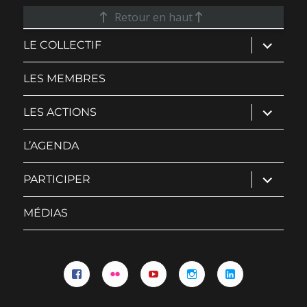
Retour en haut
ouvrir
LE COLLECTIF
le
sous-
menu
LES MEMBRES
ouvrir
LES ACTIONS
le
sous-
menu
L’AGENDA
ouvrir
PARTICIPER
le
sous-
menu
MÉDIAS
Facebook
Flickr
YouTube
Instagram
Linkedin