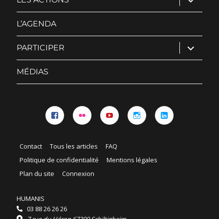
le
sous-
menu
L’AGENDA
ouvrir
PARTICIPER
le
sous-
menu
MÉDIAS
Facebook
Flickr
YouTube
Instagram
Linkedin
Contact
Tous les articles
FAQ
Politique de confidentialité
Mentions légales
Plan du site
Connexion
HUMANIS
03 88 26 26 26
7 rue du Héron 67300 Schiltigheim