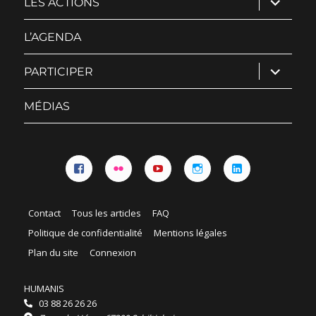
LES ACTIONS
le
sous-
menu
L’AGENDA
ouvrir
PARTICIPER
le
sous-
menu
MÉDIAS
Facebook
Flickr
YouTube
Instagram
Linkedin
Contact
Tous les articles
FAQ
Politique de confidentialité
Mentions légales
Plan du site
Connexion
HUMANIS
03 88 26 26 26