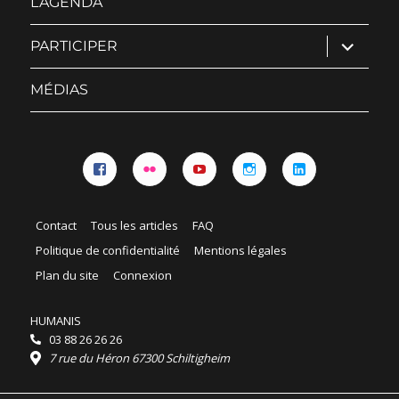
L’AGENDA
ouvrir
PARTICIPER
le
sous-
menu
MÉDIAS
Facebook
Flickr
YouTube
Instagram
Linkedin
Contact
Tous les articles
FAQ
Politique de confidentialité
Mentions légales
Plan du site
Connexion
HUMANIS
03 88 26 26 26
7 rue du Héron 67300 Schiltigheim
Horaires :