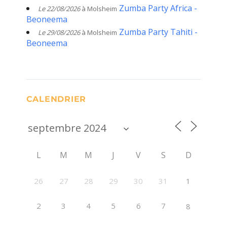
Zumba Party Africa -
Le 22/08/2026
à Molsheim
Beoneema
Zumba Party Tahiti -
Le 29/08/2026
à Molsheim
Beoneema
CALENDRIER
L
M
M
J
V
S
D
26
27
28
29
30
1
31
2
3
4
5
6
7
8