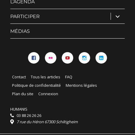
L’AGENDA
ouvrir
PARTICIPER
le
sous-
menu
MÉDIAS
Facebook
Flickr
YouTube
Instagram
Linkedin
Contact
Tous les articles
FAQ
Politique de confidentialité
Mentions légales
Plan du site
Connexion
HUMANIS
03 88 26 26 26
7 rue du Héron 67300 Schiltigheim
Horaires :