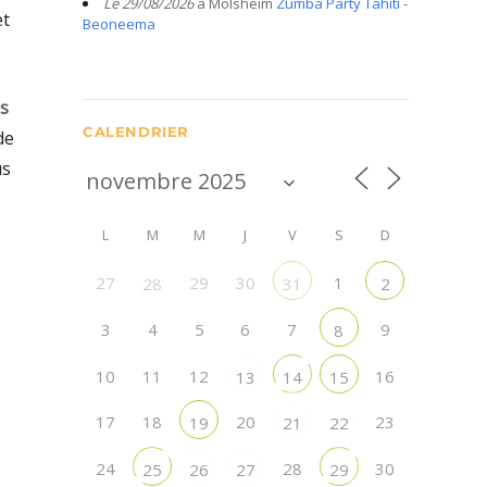
Le 29/08/2026
à Molsheim
Zumba Party Tahiti -
et
Beoneema
s
CALENDRIER
de
us
L
M
M
J
V
S
D
27
29
30
1
28
31
2
3
4
5
6
7
9
8
10
11
12
16
13
14
15
17
18
20
23
19
21
22
24
28
30
25
26
27
29