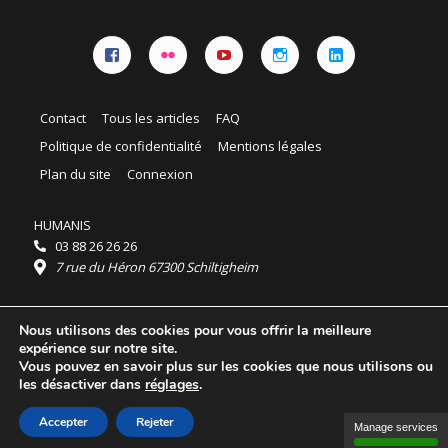
Facebook
Flickr
YouTube
Instagram
Linkedin
Contact
Tous les articles
FAQ
Politique de confidentialité
Mentions légales
Plan du site
Connexion
HUMANIS
03 88 26 26 26
7 rue du Héron 67300 Schiltigheim
Horaires :
Nous utilisons des cookies pour vous offrir la meilleure
HUMANIS : du lundi au vendredi 9h - 18h
expérience sur notre site.
Ordidocaz : du lundi au vendredi 8h - 19h
Vous pouvez en savoir plus sur les cookies que nous utilisons ou
© 2025 HUMANIS, tous droits réservés.
les désactiver dans
réglages
.
Licence Creative Commons Attribution 4.0
International
Accepter
Rejeter
Manage services