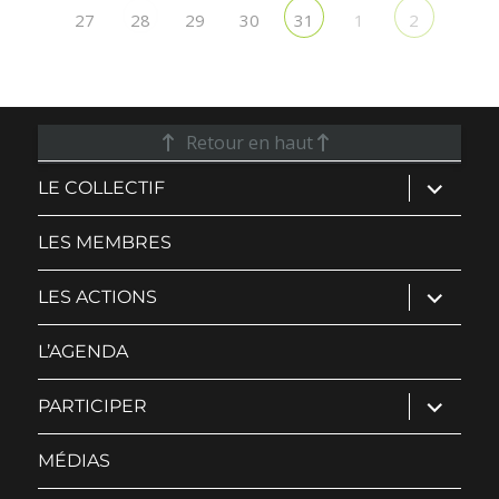
27
29
30
1
28
31
2
Retour en haut
ouvrir
LE COLLECTIF
le
sous-
menu
LES MEMBRES
ouvrir
LES ACTIONS
le
sous-
menu
L’AGENDA
ouvrir
PARTICIPER
le
sous-
menu
MÉDIAS