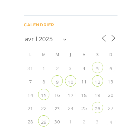
CALENDRIER
L
M
M
J
V
S
D
31
1
2
3
4
5
6
7
8
11
13
9
10
12
14
16
18
19
20
15
17
21
22
24
25
27
23
26
28
30
1
2
3
29
4