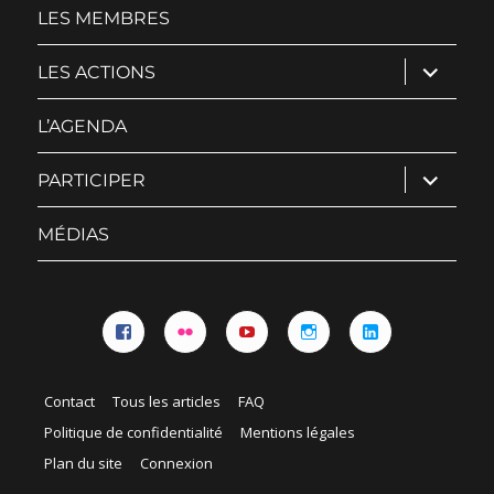
menu
LES MEMBRES
ouvrir
LES ACTIONS
le
sous-
menu
L’AGENDA
ouvrir
PARTICIPER
le
sous-
menu
MÉDIAS
Facebook
Flickr
YouTube
Instagram
Linkedin
Contact
Tous les articles
FAQ
Politique de confidentialité
Mentions légales
Plan du site
Connexion