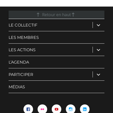
Retour en haut
ouvrir
LE COLLECTIF
le
sous-
menu
LES MEMBRES
ouvrir
LES ACTIONS
le
sous-
menu
L’AGENDA
ouvrir
PARTICIPER
le
sous-
menu
MÉDIAS