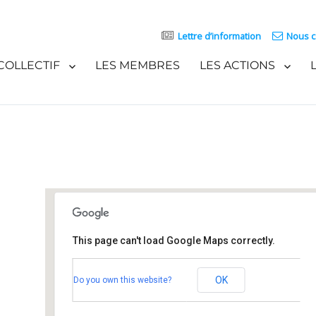
Lettre d’information
Nous c
COLLECTIF
LES MEMBRES
LES ACTIONS
This page can't load Google Maps correctly.
la Croix-Rouge
OK
Do you own this website?
2 rue du Bouleau - SCHILTIGHEIM
Événements