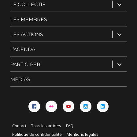
ouvrir
LE COLLECTIF
le
sous-
menu
LES MEMBRES
ouvrir
LES ACTIONS
le
sous-
menu
L’AGENDA
ouvrir
PARTICIPER
le
sous-
menu
MÉDIAS
Facebook
Flickr
YouTube
Instagram
Linkedin
Contact
Tous les articles
FAQ
Politique de confidentialité
Mentions légales