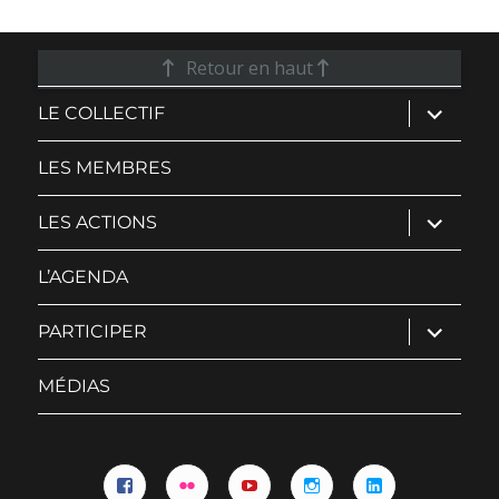
Retour en haut
ouvrir
LE COLLECTIF
le
sous-
menu
LES MEMBRES
ouvrir
LES ACTIONS
le
sous-
menu
L’AGENDA
ouvrir
PARTICIPER
le
sous-
menu
MÉDIAS