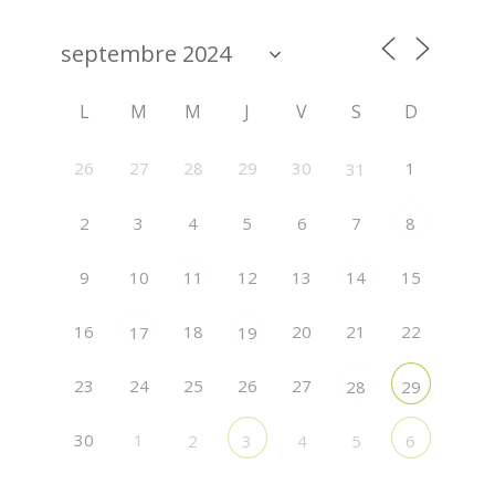
L
M
M
J
V
S
D
26
27
28
29
30
1
31
2
3
4
5
6
7
8
9
10
12
13
15
11
14
16
18
20
21
22
17
19
23
24
25
26
27
28
29
30
1
2
3
4
5
6