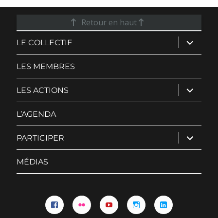
Retour en haut
ouvrir
LE COLLECTIF
le
sous-
menu
LES MEMBRES
ouvrir
LES ACTIONS
le
sous-
menu
L’AGENDA
ouvrir
PARTICIPER
le
sous-
menu
MÉDIAS