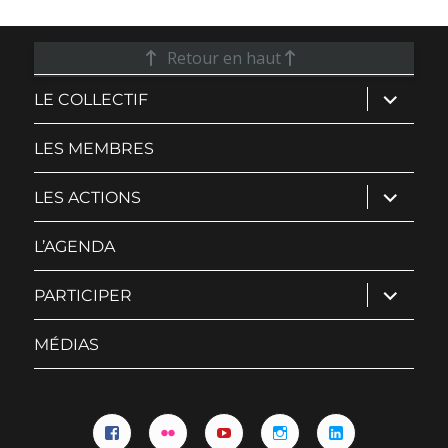
Retour en haut
ouvrir
LE COLLECTIF
le
sous-
menu
LES MEMBRES
ouvrir
LES ACTIONS
le
sous-
menu
L’AGENDA
ouvrir
PARTICIPER
le
sous-
menu
MÉDIAS