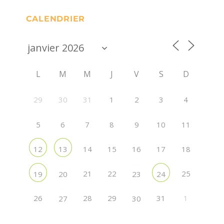
CALENDRIER
L
M
M
J
V
S
D
29
30
31
1
2
3
4
5
6
7
8
9
10
11
14
15
16
17
18
12
13
21
22
25
19
20
23
24
26
28
29
31
1
27
30