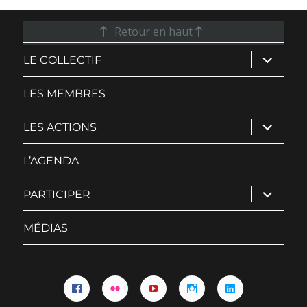
Retour en haut
ouvrir
LE COLLECTIF
le
sous-
menu
LES MEMBRES
ouvrir
LES ACTIONS
le
sous-
menu
L’AGENDA
ouvrir
PARTICIPER
le
sous-
menu
MÉDIAS