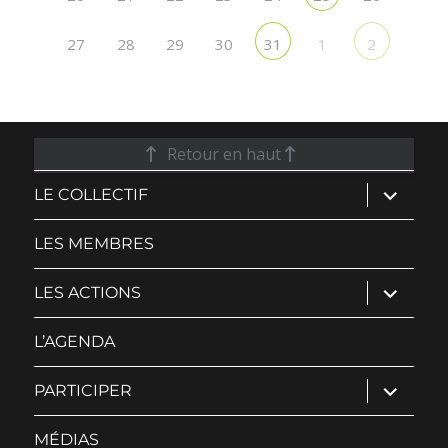
27
29
30
1
28
31
2
Retour en haut
ouvrir
LE COLLECTIF
le
sous-
menu
LES MEMBRES
ouvrir
LES ACTIONS
le
sous-
menu
L’AGENDA
ouvrir
PARTICIPER
le
sous-
menu
MÉDIAS