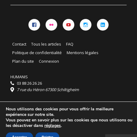
Facebook
Flickr
YouTube
Instagram
Linkedin
Contact
Tous les articles
FAQ
Politique de confidentialité
Mentions légales
Plan du site
Connexion
HUMANIS
03 88 26 26 26
7 rue du Héron 67300 Schiltigheim
Horaires :
Nous utilisons des cookies pour vous offrir la meilleure
HUMANIS : du lundi au vendredi 9h - 18h
expérience sur notre site.
Ordidocaz : du lundi au vendredi 8h - 19h
Vous pouvez en savoir plus sur les cookies que nous utilisons ou
© 2025 HUMANIS, tous droits réservés.
les désactiver dans
réglages
.
Licence Creative Commons Attribution 4.0
International