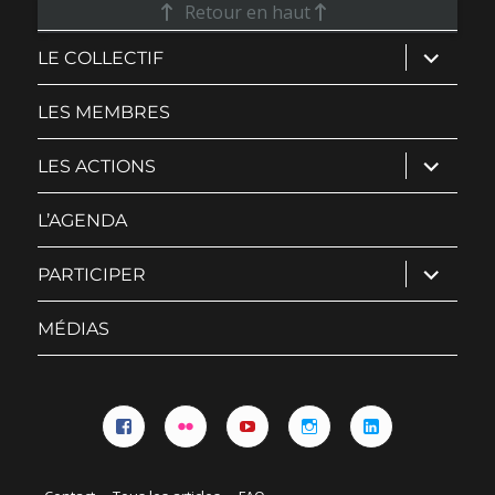
Retour en haut
ouvrir
LE COLLECTIF
le
sous-
menu
LES MEMBRES
ouvrir
LES ACTIONS
le
sous-
menu
L’AGENDA
ouvrir
PARTICIPER
le
sous-
menu
MÉDIAS
Facebook
Flickr
YouTube
Instagram
Linkedin