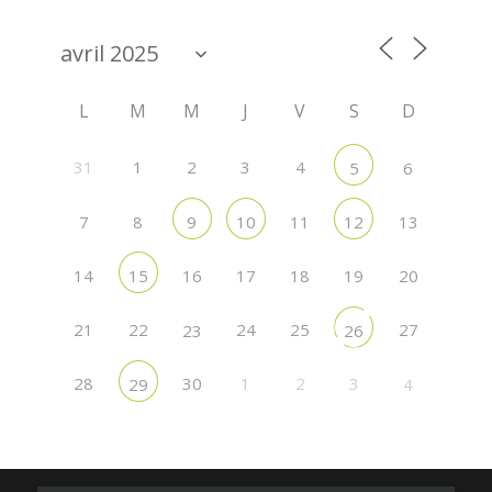
L
M
M
J
V
S
D
31
1
2
3
4
5
6
7
8
11
13
9
10
12
14
16
18
19
20
15
17
21
22
24
25
27
23
26
28
30
1
2
3
29
4