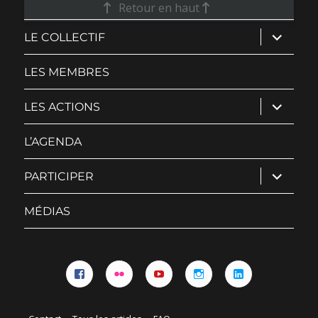
Retour en haut
ouvrir
LE COLLECTIF
le
sous-
menu
LES MEMBRES
ouvrir
LES ACTIONS
le
sous-
menu
L’AGENDA
ouvrir
PARTICIPER
le
sous-
menu
MÉDIAS
Facebook
Flickr
YouTube
Instagram
Linkedin